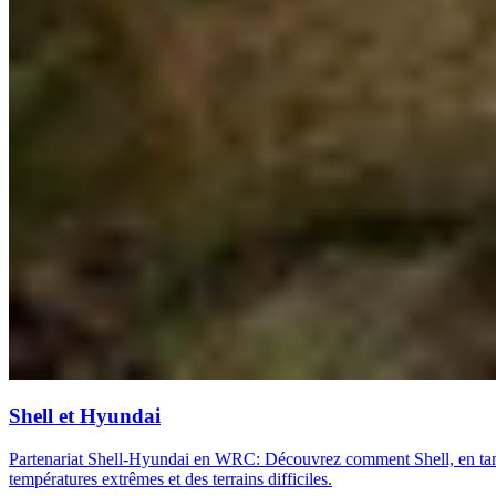
Shell et Hyundai
Partenariat Shell-Hyundai en WRC: Découvrez comment Shell, en tant q
températures extrêmes et des terrains difficiles.