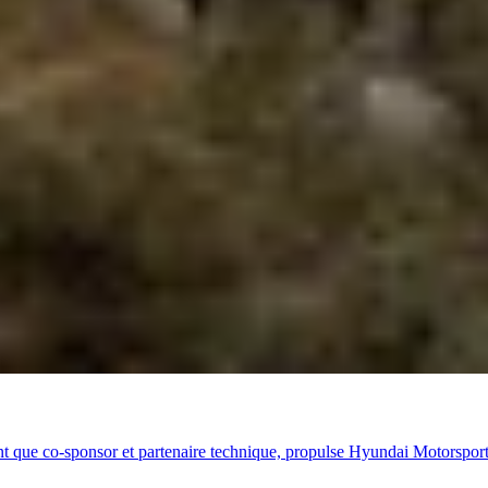
ue co-sponsor et partenaire technique, propulse Hyundai Motorsport vers