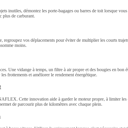
ets inutiles, démontez les porte-bagages ou barres de toit lorsque vous n
 plus de carburant.
 regroupez vos déplacements pour éviter de multiplier les courts trajets,
onsomme moins.
ces. Une vidange à temps, un filtre à air propre et des bougies en bon 
e les frottements et améliorer le rendement énergétique.
t
FLEX. Cette innovation aide à garder le moteur propre, à limiter les d
rmet de parcourir plus de kilomètres avec chaque plein.
n